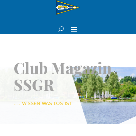
Club Magazin
SSGR
… wissen was los ist