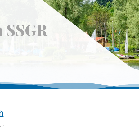
n SSGR
h
re