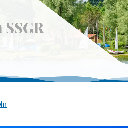
n SSGR
ln